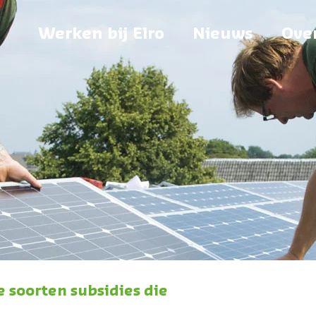
Werken bij Elro
Nieuws
Over
 soorten subsidies die