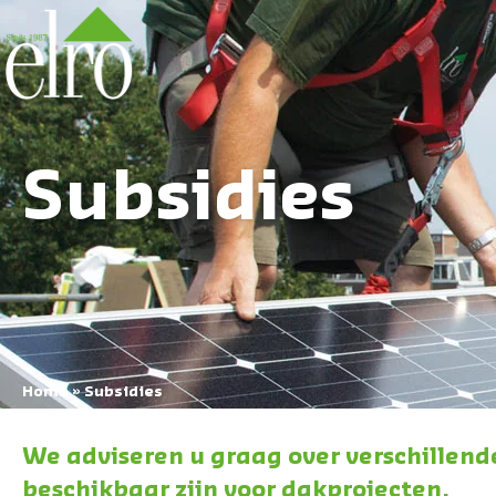
Subsidies
Home
»
Subsidies
We adviseren u graag over verschillende
beschikbaar zijn voor dakprojecten.