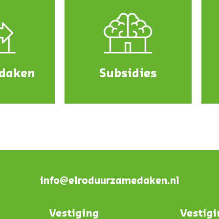
edaken
Subsidies
info@elroduurzamedaken.nl
Vestiging
Vestig