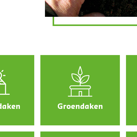
daken
Groendaken