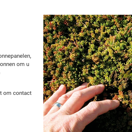
zonnepanelen,
bronnen om u
n
et om contact