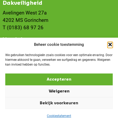
Dakveiligheid
Avelingen West 27a
4202 MS Gorinchem
T (0183) 68 97 26
Vestiging
Beheer cookie toestemming
Son
Ekkersrijt 4503
We gebruiken technologieën zoals cookies voor een optimale ervaring. Door
hiermee akkoord te gaan, verwerken we surfgedrag en gegevens. Weigeren
5692 DN Son
kan invloed hebben op functies.
T (0499) 49 49 00
Accepteren
Weigeren
Algemene voorwaarden
Privacyverklaring
Cookiestatement
Bekijk voorkeuren
© 2026 | ELRO – Onderdeel van
Carefos
Cookiestatement